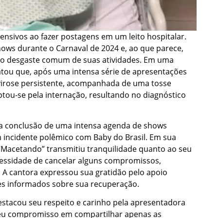
eensivos ao fazer postagens em um leito hospitalar.
ows durante o Carnaval de 2024 e, ao que parece,
 ao desgaste comum de suas atividades. Em uma
latou que, após uma intensa série de apresentações
virose persistente, acompanhada de uma tosse
ou-se pela internação, resultando no diagnóstico
 a conclusão de uma intensa agenda de shows
m incidente polêmico com Baby do Brasil. Em sua
 “Macetando” transmitiu tranquilidade quanto ao seu
essidade de cancelar alguns compromissos,
. A cantora expressou sua gratidão pelo apoio
es informados sobre sua recuperação.
stacou seu respeito e carinho pela apresentadora
seu compromisso em compartilhar apenas as