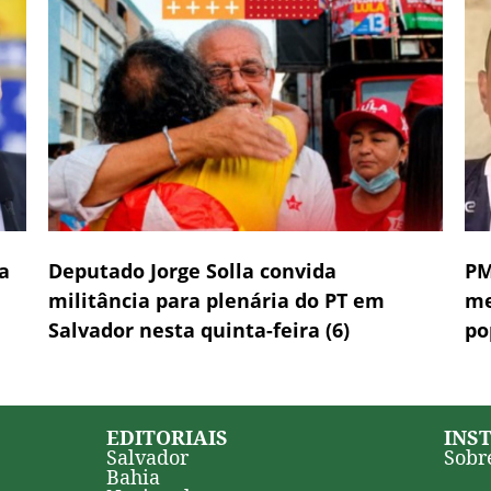
a
Deputado Jorge Solla convida
PM
militância para plenária do PT em
me
Salvador nesta quinta-feira (6)
po
EDITORIAIS
INS
Salvador
Sobr
Bahia