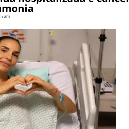
eumonia
15 am