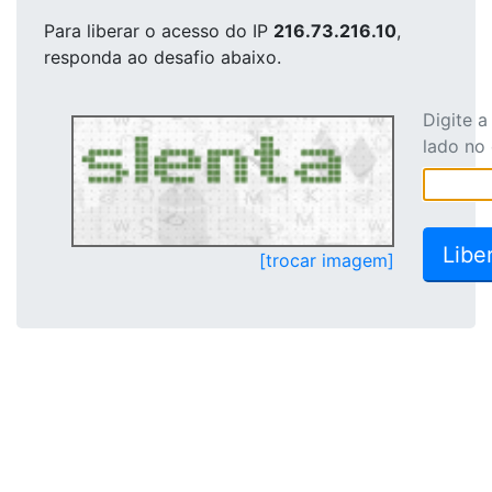
Para liberar o acesso
do IP
216.73.216.10
,
responda ao desafio abaixo.
Digite 
lado no
[trocar imagem]