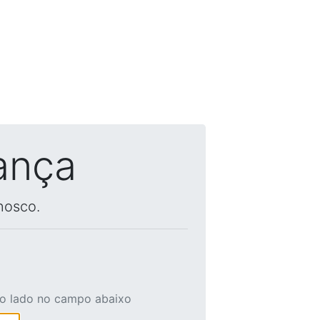
ança
nosco.
ao lado no campo abaixo