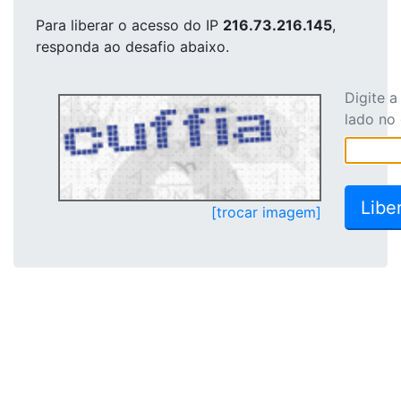
Para liberar o acesso
do IP
216.73.216.145
,
responda ao desafio abaixo.
Digite 
lado no
[trocar imagem]