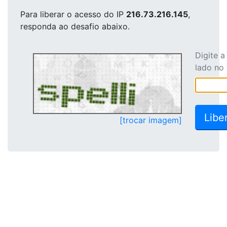
Para liberar o acesso
do IP
216.73.216.145
,
responda ao desafio abaixo.
Digite 
lado no
[trocar imagem]