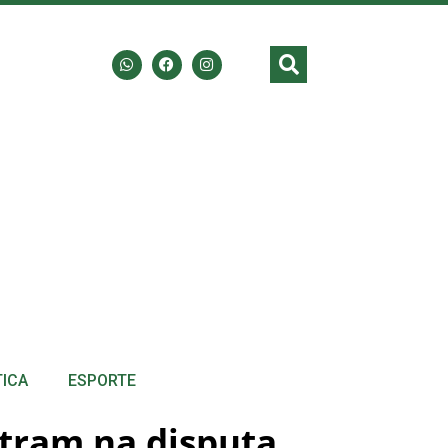
TICA
ESPORTE
entram na disputa