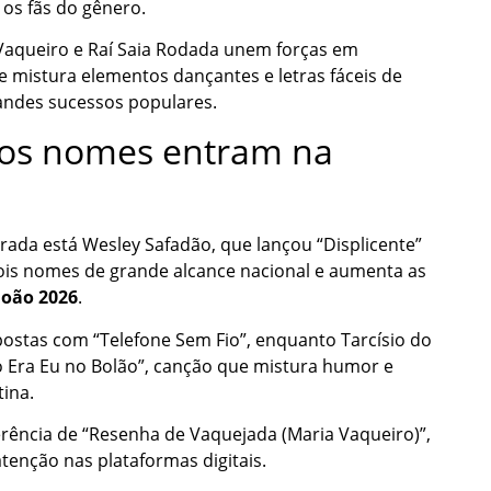
os fãs do gênero.
 Vaqueiro e Raí Saia Rodada unem forças em
e mistura elementos dançantes e letras fáceis de
randes sucessos populares.
ros nomes entram na
rada está Wesley Safadão, que lançou “Displicente”
dois nomes de grande alcance nacional e aumenta as
João 2026
.
ostas com “Telefone Sem Fio”, enquanto Tarcísio do
 Era Eu no Bolão”, canção que mistura humor e
tina.
erência de “Resenha de Vaquejada (Maria Vaqueiro)”,
nção nas plataformas digitais.