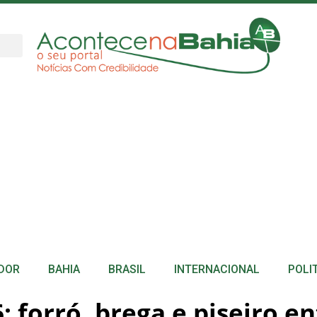
DOR
BAHIA
BRASIL
INTERNACIONAL
POLI
: forró, brega e piseiro 