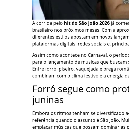
A corrida pelo
hit do São João 2026
já começ
brasileiro nos próximos meses. Com a aproxi
diferentes estilos apostam em novos lançam
plataformas digitais, redes sociais e, princ
Assim como acontece no Carnaval, o períod
para o lançamento de músicas que buscam 
Entre forró, piseiro, vaquejada e brega rom
combinam com o clima festivo e a energia d
Forró segue como prot
juninas
Embora os ritmos tenham se diversificado ao
referência quando o assunto é São João. Mui
emplacar músicas que possam dominar as pla