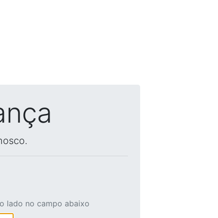
ança
nosco.
ao lado no campo abaixo