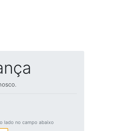
ança
nosco.
ao lado no campo abaixo