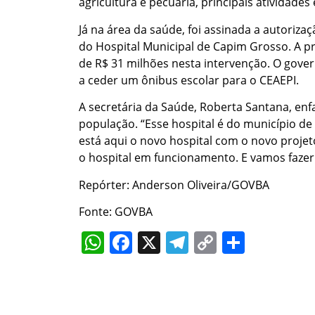
agricultura e pecuária, principais atividades
Já na área da saúde, foi assinada a autoriza
do Hospital Municipal de Capim Grosso. A p
de R$ 31 milhões nesta intervenção. O gover
a ceder um ônibus escolar para o CEAEPI.
A secretária da Saúde, Roberta Santana, enf
população. “Esse hospital é do município d
está aqui o novo hospital com o novo proje
o hospital em funcionamento. E vamos faze
Repórter: Anderson Oliveira/GOVBA
Fonte: GOVBA
WhatsApp
Facebook
X
Telegram
Copy
Share
Link