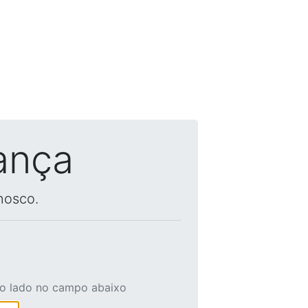
ança
nosco.
ao lado no campo abaixo