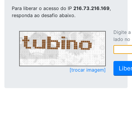
Para liberar o acesso
do IP
216.73.216.169
,
responda ao desafio abaixo.
Digite 
lado no
[trocar imagem]