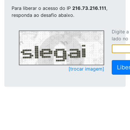
Para liberar o acesso
do IP
216.73.216.111
,
responda ao desafio abaixo.
Digite 
lado no
[trocar imagem]