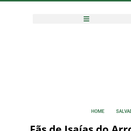
HOME
SALVA
Fãs de Isaías do Ar