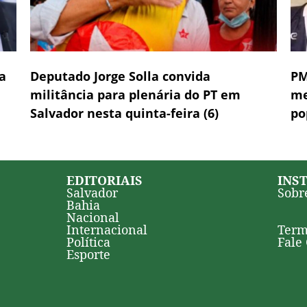
a
Deputado Jorge Solla convida
PM
militância para plenária do PT em
me
Salvador nesta quinta-feira (6)
po
EDITORIAIS
INS
Salvador
Sobr
Bahia
Nacional
Internacional
Term
Política
Fale
Esporte