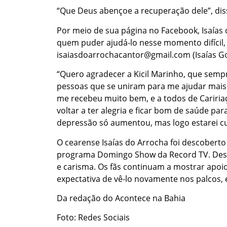
“Que Deus abençoe a recuperação dele”, dis
Por meio de sua página no Facebook, Isaías
quem puder ajudá-lo nesse momento difícil, b
isaiasdoarrochacantor@gmail.com (Isaías Go
“Quero agradecer a Kicil Marinho, que semp
pessoas que se uniram para me ajudar mai
me recebeu muito bem, e a todos de Caririaç
voltar a ter alegria e ficar bom de saúde pa
depressão só aumentou, mas logo estarei cu
O cearense Isaías do Arrocha foi descoberto
programa Domingo Show da Record TV. Desde
e carisma. Os fãs continuam a mostrar apoio
expectativa de vê-lo novamente nos palcos,
Da redação do Acontece na Bahia
Foto: Redes Sociais