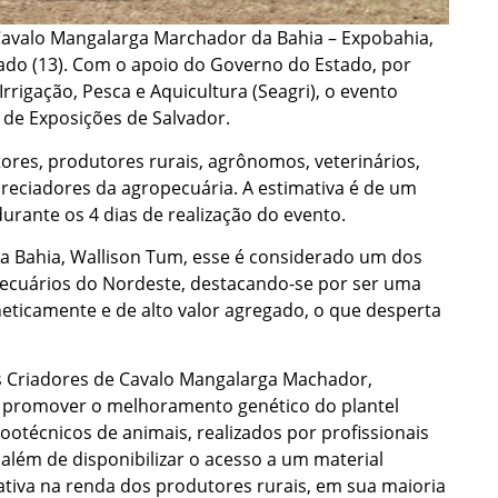
 Cavalo Mangalarga Marchador da Bahia – Expobahia,
ábado (13). Com o apoio do Governo do Estado, por
Irrigação, Pesca e Aquicultura (Seagri), o evento
 de Exposições de Salvador.
tores, produtores rurais, agrônomos, veterinários,
preciadores da agropecuária. A estimativa é de um
rante os 4 dias de realização do evento.
da Bahia, Wallison Tum, esse é considerado um dos
ecuários do Nordeste, destacando-se por ser uma
neticamente e de alto valor agregado, o que desperta
os Criadores de Cavalo Mangalarga Machador,
ca promover o melhoramento genético do plantel
ootécnicos de animais, realizados por profissionais
além de disponibilizar o acesso a um material
ativa na renda dos produtores rurais, em sua maioria