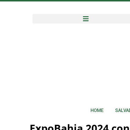
HOME
SALVA
ExpoBahia 2024 con