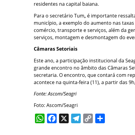
residentes na capital baiana.
Para o secretário Tum
,
é importante ressalt
município, a exemplo do aumento nas taxas 
comércio, transporte e serviços, além da g
serviços, montagem e desmontagem do even
Câmaras Setoriais
Este ano, a participação institucional da S
grande encontro no âmbito das Câmaras Seto
secretaria. O encontro, que contará com rep
acontece na quinta-feira (11), a partir das 9
Fonte: Ascom/Seagri
Foto: Ascom/Seagri
WhatsApp
Facebook
X
Telegram
Copy
Share
Link