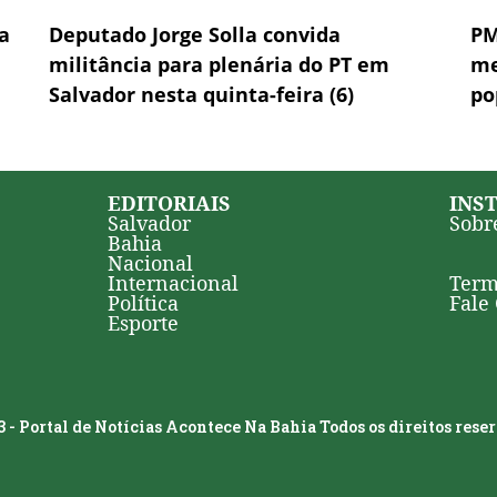
a
Deputado Jorge Solla convida
PM
militância para plenária do PT em
me
Salvador nesta quinta-feira (6)
po
EDITORIAIS
INS
Salvador
Sobr
Bahia
Nacional
Internacional
Term
Política
Fale
Esporte
 - Portal de Notícias Acontece Na Bahia Todos os direitos rese