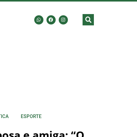
TICA
ESPORTE
posa e amiga: “O