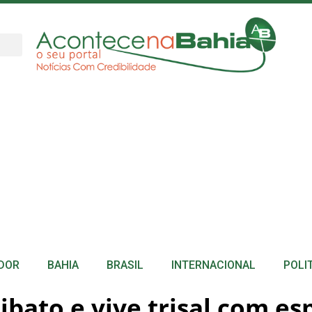
DOR
BAHIA
BRASIL
INTERNACIONAL
POLI
ibato e vive trisal com es