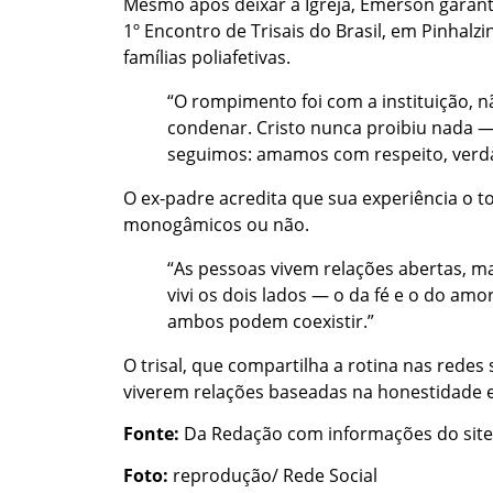
Mesmo após deixar a Igreja, Emerson garante
1º Encontro de Trisais do Brasil, em Pinhalz
famílias poliafetivas.
“O rompimento foi com a instituição, n
condenar. Cristo nunca proibiu nada —
seguimos: amamos com respeito, verdad
O ex-padre acredita que sua experiência o 
monogâmicos ou não.
“As pessoas vivem relações abertas, 
vivi os dois lados — o da fé e o do amo
ambos podem coexistir.”
O trisal, que compartilha a rotina nas redes 
viverem relações baseadas na honestidade e
Fonte:
Da Redação com informações do sit
Foto:
reprodução/ Rede Social