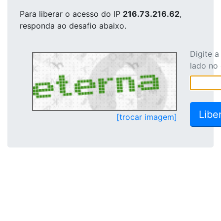
Para liberar o acesso
do IP
216.73.216.62
,
responda ao desafio abaixo.
Digite 
lado no
[trocar imagem]