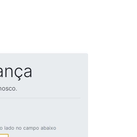
ança
nosco.
ao lado no campo abaixo