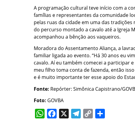
A programação cultural teve início com a co
famílias e representantes da comunidade lo
pelas ruas da cidade em uma das tradições 
do percurso montado a cavalo até a Igreja 
acompanhou a bênção aos vaqueiros.
Moradora do Assentamento Aliança, a lavrad
familiar ligada ao evento. “Há 30 anos eu 
cavalo. Aí eu também comecei a participar e 
meu filho toma conta de fazenda, então isso 
e é muito importante ter esse apoio do Estad
Fonte:
Repórter: Simônica Capistrano/GOV
Foto:
GOVBA
WhatsApp
Facebook
X
Telegram
Copy
Share
Link