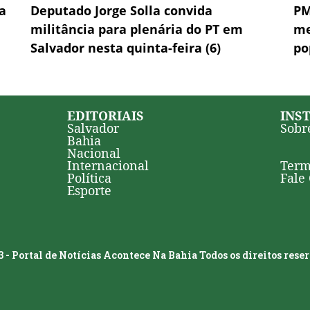
a
Deputado Jorge Solla convida
PM
militância para plenária do PT em
me
Salvador nesta quinta-feira (6)
po
EDITORIAIS
INS
Salvador
Sobr
Bahia
Nacional
Internacional
Term
Política
Fale
Esporte
 - Portal de Notícias Acontece Na Bahia Todos os direitos rese