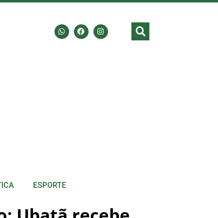
TICA
ESPORTE
o: Ubatã recebe