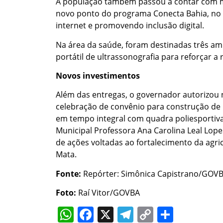
A população também passou a contar com m
novo ponto do programa Conecta Bahia, no b
internet e promovendo inclusão digital.
Na área da saúde, foram destinadas três am
portátil de ultrassonografia para reforçar a
Novos investimentos
Além das entregas, o governador autorizou n
celebração de convênio para construção de
em tempo integral com quadra poliesportiv
Municipal Professora Ana Carolina Leal Lop
de ações voltadas ao fortalecimento da agri
Mata.
Fonte:
Repórter: Simônica Capistrano/GOV
Foto:
Raí Vitor/GOVBA
WhatsApp
Facebook
X
Telegram
Copy
Share