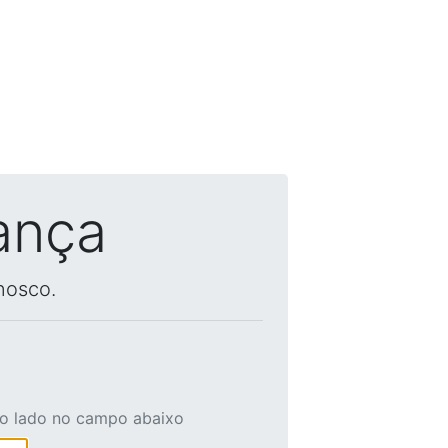
ança
nosco.
ao lado no campo abaixo