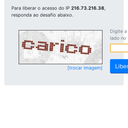
Para liberar o acesso
do IP
216.73.216.38
,
responda ao desafio abaixo.
Digite 
lado no
[trocar imagem]