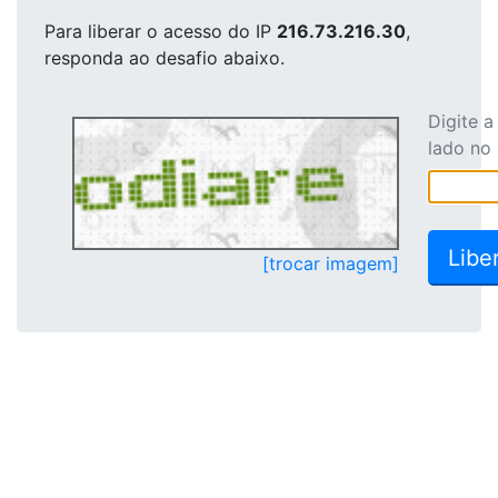
Para liberar o acesso
do IP
216.73.216.30
,
responda ao desafio abaixo.
Digite 
lado no
[trocar imagem]