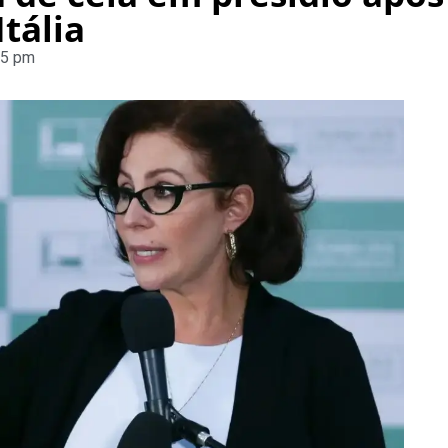
tália
15 pm