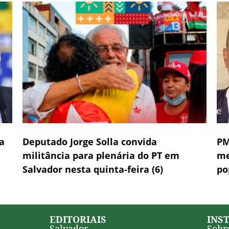
a
Deputado Jorge Solla convida
PM
militância para plenária do PT em
me
Salvador nesta quinta-feira (6)
po
EDITORIAIS
INS
Salvador
Sobr