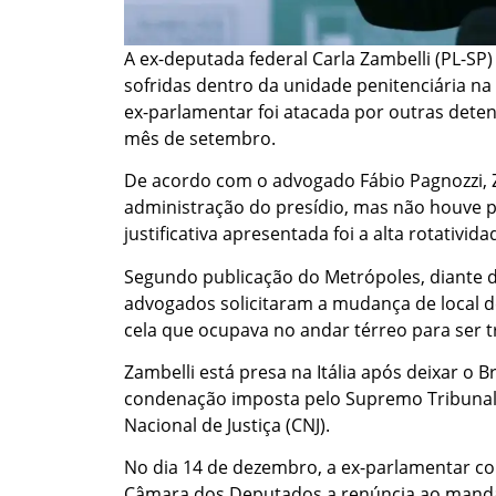
A ex-deputada federal Carla Zambelli (PL-SP) 
sofridas dentro da unidade penitenciária na 
ex-parlamentar foi atacada por outras deten
mês de setembro.
De acordo com o advogado Fábio Pagnozzi, 
administração do presídio, mas não houve p
justificativa apresentada foi a alta rotativi
Segundo publicação do Metrópoles, diante do
advogados solicitaram a mudança de local de
cela que ocupava no andar térreo para ser t
Zambelli está presa na Itália após deixar o 
condenação imposta pelo Supremo Tribunal 
Nacional de Justiça (CNJ).
No dia 14 de dezembro, a ex-parlamentar co
Câmara dos Deputados a renúncia ao mandat