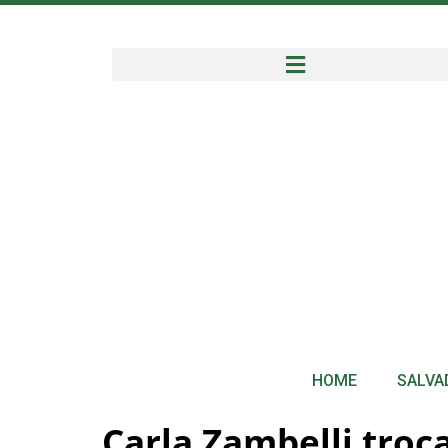
HOME
SALVA
Carla Zambelli troc