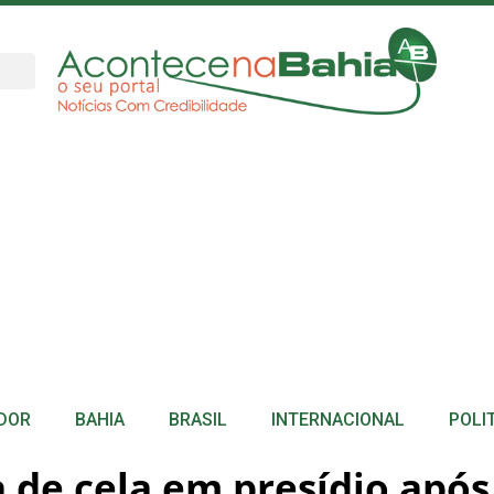
DOR
BAHIA
BRASIL
INTERNACIONAL
POLI
a de cela em presídio após