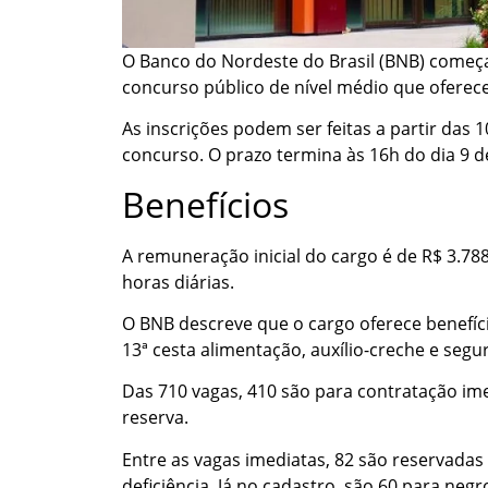
O Banco do Nordeste do Brasil (BNB) começar
concurso público de nível médio que oferece
As inscrições podem ser feitas a partir das 1
concurso. O prazo termina às 16h do dia 9 de
Benefícios
A remuneração inicial do cargo é de R$ 3.78
horas diárias.
O BNB descreve que o cargo oferece benefício
13ª cesta alimentação, auxílio-creche e segu
Das 710 vagas, 410 são para contratação im
reserva.
Entre as vagas imediatas, 82 são reservada
deficiência. Já no cadastro, são 60 para neg