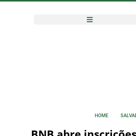
HOME
SALVA
BNB abre inscrições