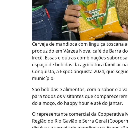
Cerveja de mandioca com linguiça toscana a
produzido em Várzea Nova, café de Barra d
Irecê. Essas e outras combinações saborosa
espaço de bebidas da agricultura familiar n
Conquista, a ExpoConquista 2024, que segue
município.
São bebidas e alimentos, com o sabor e a val
para todos os visitantes que comparecerem 
do almoço, do happy hour e até do jantar.
O representante comercial da Cooperativa 
Região do Rio Gavião e Serra Geral (Cooper
divulgar a cerveja de mandioca na Exposição