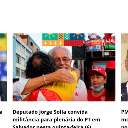
a
Deputado Jorge Solla convida
PM
militância para plenária do PT em
me
Salvador nesta quinta-feira (6)
po