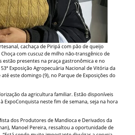
rtesanal, cachaça de Piripá com pão de queijo
o Choça com cuscuz de milho não-transgênico de
s estão presentes na praça gastronômica e no
a 53ª Exposição Agropecuária Nacional de Vitória da
 até este domingo (9), no Parque de Exposições do
orização da agricultura familiar. Estão disponíveis
à ExpoConquista neste fim de semana, seja na hora
Mista dos Produtores de Mandioca e Derivados da
man), Manoel Pereira, ressaltou a oportunidade de
. “Está sendo muito importante divulgar a cerveja