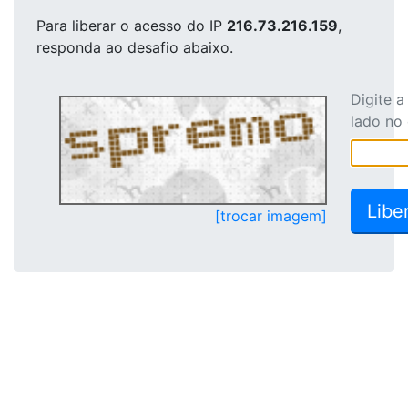
Para liberar o acesso
do IP
216.73.216.159
,
responda ao desafio abaixo.
Digite 
lado no
[trocar imagem]