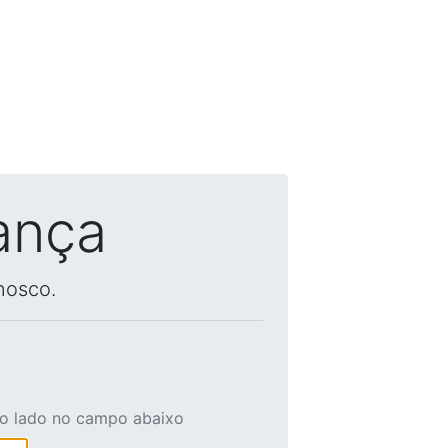
ança
nosco.
ao lado no campo abaixo