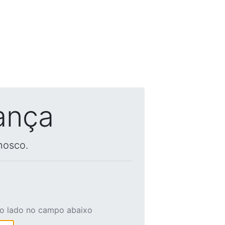
ança
nosco.
ao lado no campo abaixo