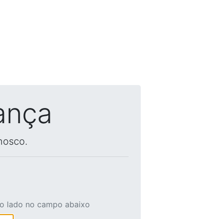
ança
nosco.
ao lado no campo abaixo