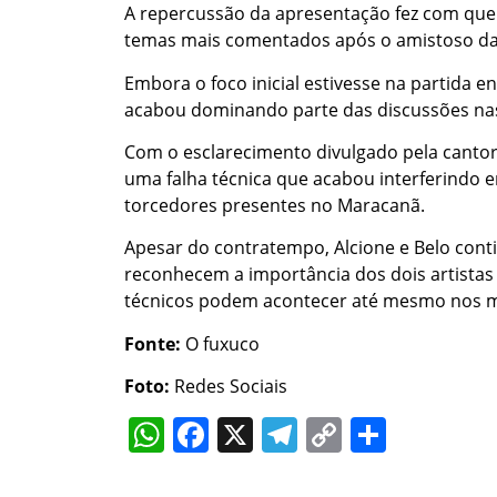
A repercussão da apresentação fez com que 
temas mais comentados após o amistoso da S
Embora o foco inicial estivesse na partida e
acabou dominando parte das discussões nas 
Com o esclarecimento divulgado pela cantor
uma falha técnica que acabou interferindo
torcedores presentes no Maracanã.
Apesar do contratempo, Alcione e Belo con
reconhecem a importância dos dois artistas
técnicos podem acontecer até mesmo nos ma
Fonte:
O fuxuco
Foto:
Redes Sociais
WhatsApp
Facebook
X
Telegram
Copy
Share
Link