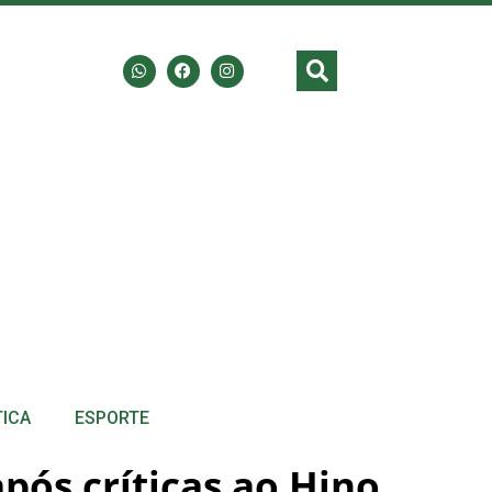
TICA
ESPORTE
pós críticas ao Hino