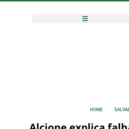
HOME
SALVA
Alcione explica fal