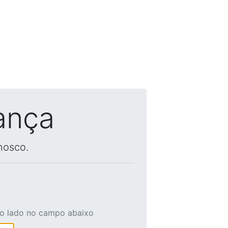
ança
nosco.
ao lado no campo abaixo