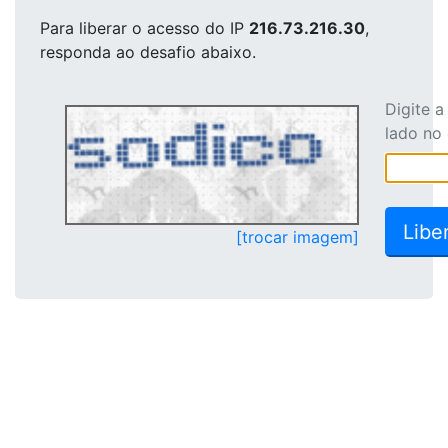
Para liberar o acesso
do IP
216.73.216.30
,
responda ao desafio abaixo.
Digite 
lado no
[trocar imagem]