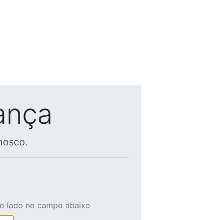
ança
nosco.
ao lado no campo abaixo