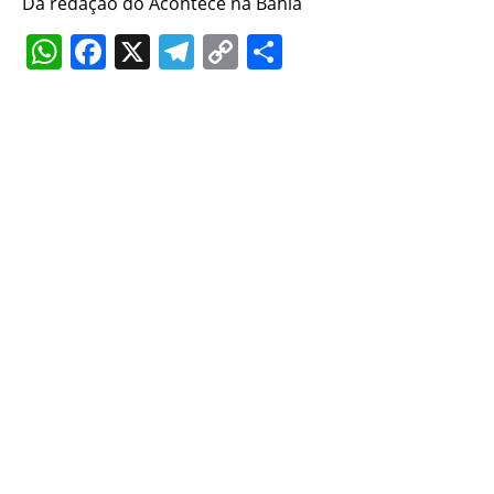
Da redação do Acontece na Bahia
WhatsApp
Facebook
X
Telegram
Copy
Share
Link