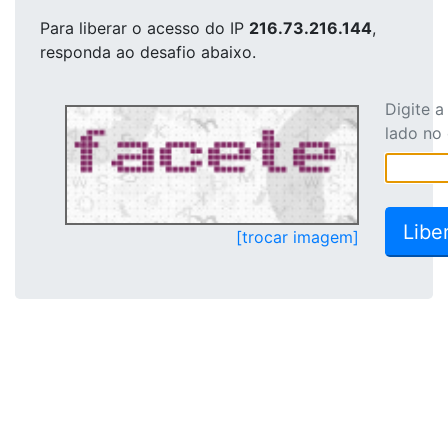
Para liberar o acesso
do IP
216.73.216.144
,
responda ao desafio abaixo.
Digite 
lado no
[trocar imagem]