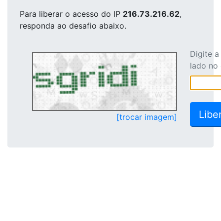
Para liberar o acesso
do IP
216.73.216.62
,
responda ao desafio abaixo.
Digite 
lado no
[trocar imagem]