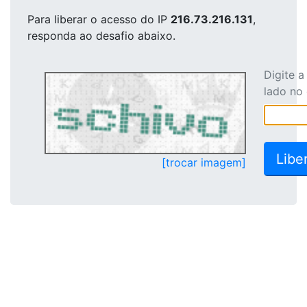
Para liberar o acesso
do IP
216.73.216.131
,
responda ao desafio abaixo.
Digite 
lado no
[trocar imagem]