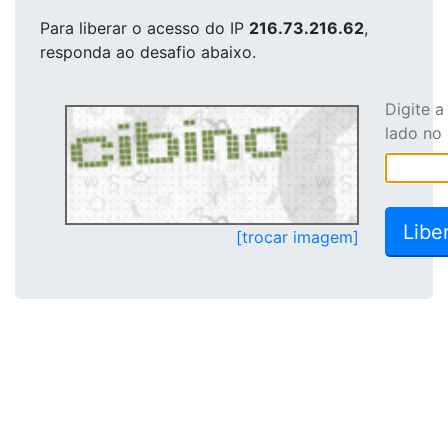
Para liberar o acesso
do IP
216.73.216.62
,
responda ao desafio abaixo.
Digite 
lado no
[trocar imagem]